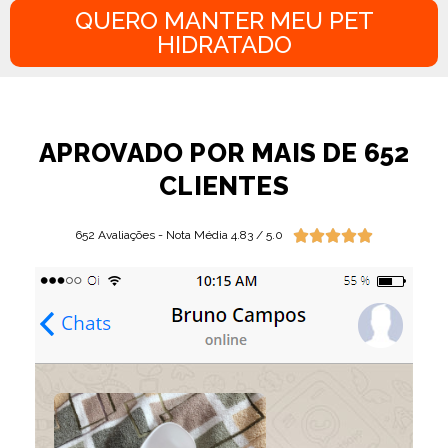
QUERO MANTER MEU PET
HIDRATADO
APROVADO POR MAIS DE 652
CLIENTES





652 Avaliações - Nota Média 4.83 / 5.0