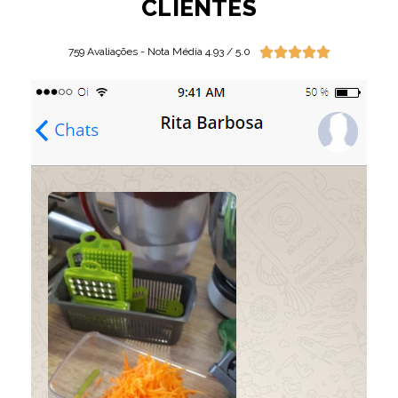
CLIENTES





759 Avaliações - Nota Média 4.93 / 5.0