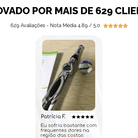
VADO POR MAIS DE 629 CLI
629 Avaliações - Nota Média 4.89 / 5.0




